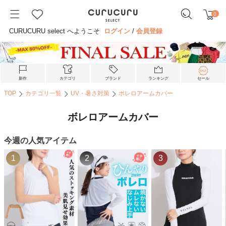
0
CURUCURU select へようこそ
ログイン
/
会員登録
新作
カテゴリ
ブランド
ランキング
セール
TOP
カテゴリ一覧
UV・暑さ対策
ボレロアームカバー
ボレロアームカバー
今週の人気アイテム
1
2
3