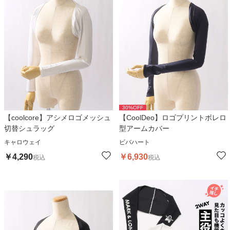
30
%OFF
【coolcore】アシメロゴメッシュ
【CoolDeo】ロゴプリントボレロ
切替シュラッグ
型アームカバー
キャロウェイ
ビバハート
￥
4,290
￥
6,930
税込
税込