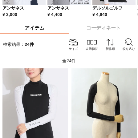
アンサネス
アンサネス
デルソルゴルフ
¥
3,000
¥
4,400
¥
4,840
アイテム
コーディネート
検索結果：
24
件
サイズ
表示切替
新作順
絞り込む
全
24
件