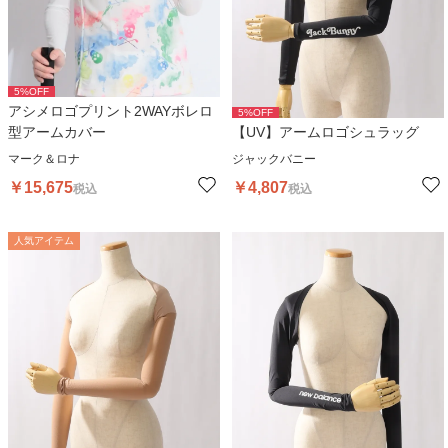
5
%OFF
アシメロゴプリント2WAYボレロ
5
%OFF
型アームカバー
【UV】アームロゴシュラッグ
マーク＆ロナ
ジャックバニー
￥
15,675
￥
4,807
税込
税込
人気アイテム