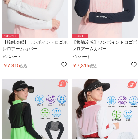
30
%OFF
30
%OFF
【接触冷感】ワンポイントロゴボ
【接触冷感】ワンポイントロゴボ
レロアームカバー
レロアームカバー
ビバハート
ビバハート
￥
7,315
￥
7,315
税込
税込