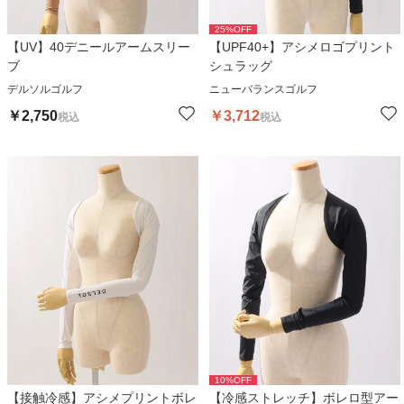
25
%OFF
【UV】40デニールアームスリー
【UPF40+】アシメロゴプリント
ブ
シュラッグ
デルソルゴルフ
ニューバランスゴルフ
￥
2,750
￥
3,712
税込
税込
10
%OFF
【接触冷感】アシメプリントボレ
【冷感ストレッチ】ボレロ型アー