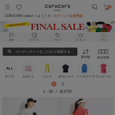
0
CURUCURU select へようこそ
ログイン
/
会員登録
新作
カテゴリ
ブランド
ランキング
セール
コーディネートをこだわり検索する
新作順
表示切替
ALL
すべて
スカート
パンツ
ポロシャツ
ノースリーブ
ワンピース
1
2
1
-
30
/
全
37
件