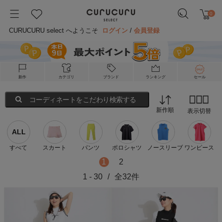
0
CURUCURU select へようこそ
ログイン
/
会員登録
新作
カテゴリ
ブランド
ランキング
セール
コーディネートをこだわり検索する
新作順
表示切替
ALL
すべて
スカート
パンツ
ポロシャツ
ノースリーブ
ワンピース
1
2
1
-
30
/
全
32
件