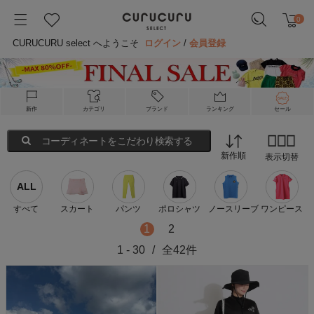
0
CURUCURU select へようこそ
ログイン
/
会員登録
新作
カテゴリ
ブランド
ランキング
セール
コーディネートをこだわり検索する
新作順
表示切替
ALL
すべて
スカート
パンツ
ポロシャツ
ノースリーブ
ワンピース
1
2
1
-
30
/
全
42
件