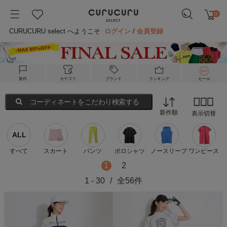
0
CURUCURU select へようこそ
ログイン
/
会員登録
新作
カテゴリ
ブランド
ランキング
セール
コーディネートをこだわり検索する
新作順
表示切替
ALL
すべて
スカート
パンツ
ポロシャツ
ノースリーブ
ワンピース
1
2
1
-
30
/
全
56
件