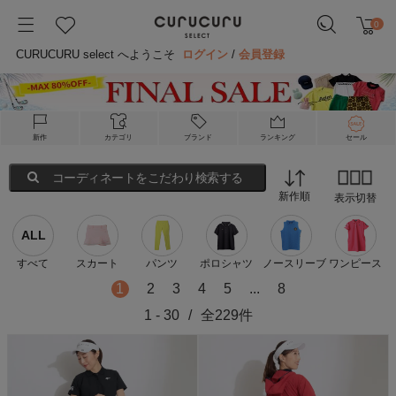
0
CURUCURU select へようこそ
ログイン
/
会員登録
新作
カテゴリ
ブランド
ランキング
セール
コーディネートをこだわり検索する
新作順
表示切替
ALL
すべて
スカート
パンツ
ポロシャツ
ノースリーブ
ワンピース
1
2
3
4
5
...
8
1
-
30
/
全
229
件