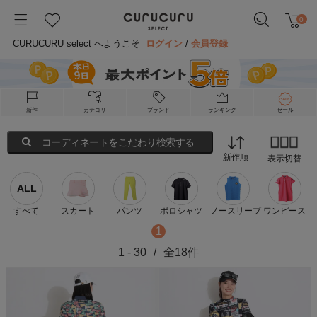
0
CURUCURU select へようこそ
ログイン
/
会員登録
新作
カテゴリ
ブランド
ランキング
セール
コーディネートをこだわり検索する
新作順
表示切替
ALL
すべて
スカート
パンツ
ポロシャツ
ノースリーブ
ワンピース
1
1
-
30
/
全
18
件