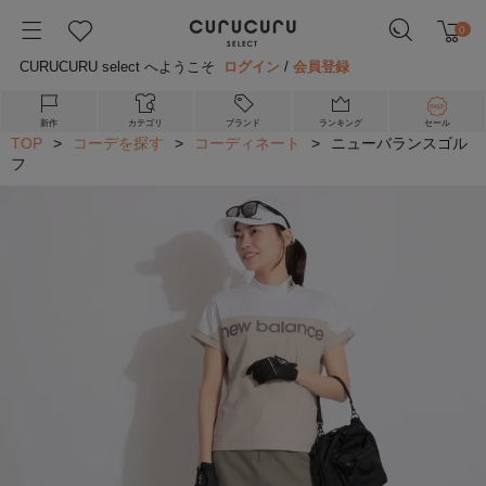
0
CURUCURU select へようこそ
ログイン
/
会員登録
新作
カテゴリ
ブランド
ランキング
セール
TOP
>
コーデを探す
>
コーディネート
>
ニューバランスゴル
フ