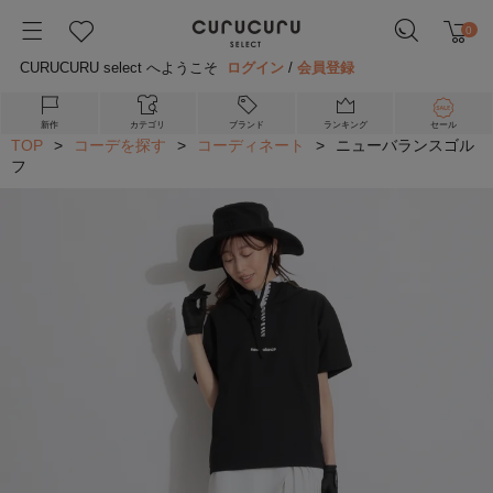
0
CURUCURU select へようこそ
ログイン
/
会員登録
新作
カテゴリ
ブランド
ランキング
セール
TOP
>
コーデを探す
>
コーディネート
>
ニューバランスゴル
フ