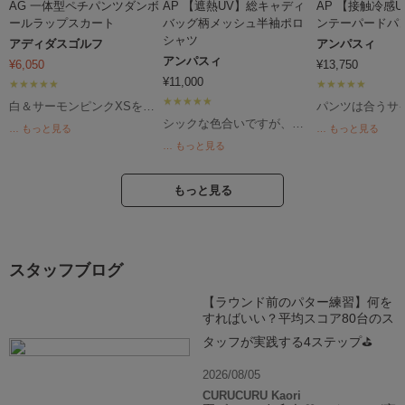
AG 一体型ペチパンツダンボ
AP 【遮熱UV】総キャディ
AP 【接触冷感
ールラップスカート
バッグ柄メッシュ半袖ポロ
ンテーパードパ
シャツ
アディダスゴルフ
アンパスィ
アンパスィ
¥
6,050
¥
13,750
¥
11,000
白＆サーモンピンクXSを購
パンツは合うサ
入。 少しゆとりがあるか
のが難しく、通
シックな色合いですが、と
… もっと見る
… もっと見る
な？程度のちょうどいいフ
+レギンス着用
ってもさらっとして速乾性
… もっと見る
ィット感。 生地感、ライ
ンピース+レギン
のある生地なので、真夏の
ン、パーフェクトで
夏は暑すぎて、
ラウンドでも快適です。夏
す！！ トップスをインし
パンツの方が涼
は白や明るい色合いになり
もっと見る
ても可愛いですし、買って
と、小さいサイ
がちなので、コーデの幅か
よかった。ラウンドが楽し
他にも色々試し
広がります。
みです。
一このアンパス
だけが合いまし
スタッフブログ
ドに履いていっ
冷感＆速乾素材
【ラウンド前のパター練習】何を
てもべたつかず
すればいい？平均スコア80台のス
首から風が通る
く感じます。 
タッフが実践する4ステップ⛳
は、鮮やかなス
で、爽やかです
2026/08/05
CURUCURU Kaori