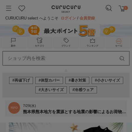
0
CURUCURU select へようこそ
ログイン
/
会員登録
新作
カテゴリ
ブランド
ランキング
セール
#再値下げ
#体型カバー
#暑さ対策
#小さいサイズ
#大きいサイズ
#冷感ウェア
7/29(水)
INFO
熊本県熊本地方を震源とする地震の影響によるお荷物のお届けについて