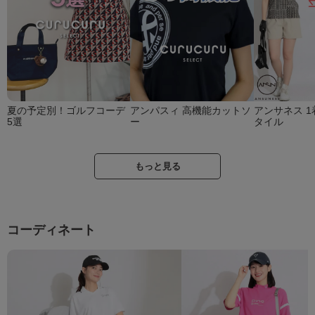
夏の予定別！ゴルフコーデ
アンパスィ 高機能カットソ
アンサネス 1
5選
ー
タイル
もっと見る
コーディネート